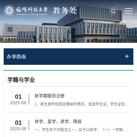
办事指南
学籍与学业
新学期报到注册
01
2025-08
1、新生按学校规定缴纳学费后，发放学生证，学生证加盖
第一学期注册章。‌2、每学期开学前两周，学生须按学校规
定进行学籍注册。注册期间，学生须持学生证到教务处
（行政楼314）加盖当学期注册章。不能如期注册的，必须
休学、复学、退学、降级
01
向所在学院请假并履行暂缓注册手续。未请假或请假未获
2025-08
一、学生有下列情况之一，应予以休学：（一）一学期请
批准，逾期两周未注册的（因不可抗力等正当事由外），
病、事假累计超过六周（含六周）；（二）因创业不能正
视为放弃学籍，予以退学处理。3、根据教育厅《教育部办