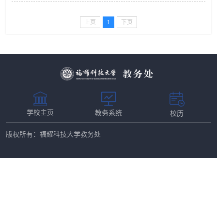
常在校学习；（三）因其他某种原因需中断学业；（四）
公厅国铁集团办公厅关于进一步便利普通高等学校学生购
学校认为应当休学。二、本人申请休学的，须提交书面申
买优惠火车票的通知》...
请并附相关证明，经学院批准，报教务处备案后予以休
上页
1
下页
学。学校认为应当休学的，由学生所在学院向教务处提交
该生的休学建议，教务处报主管校领导审核，并经校长授
权的专门会议批准后予以休学。三、新生或在校生应征参
加中国人民解放军（...
学校主页
教务系统
校历
版权所有：福耀科技大学教务处