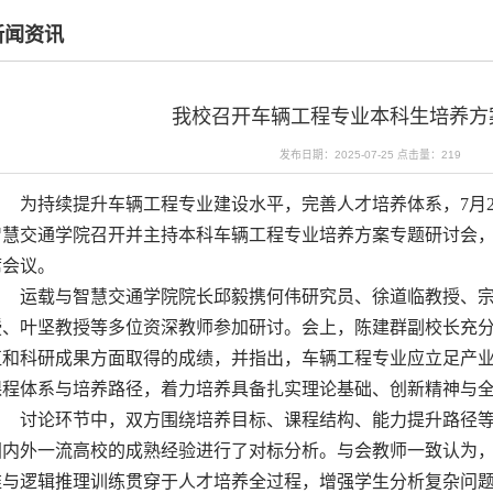
新闻资讯
我校召开车辆工程专业本科生培养方
发布日期：2025-07-25
点击量：
219
为持续提升车辆工程专业建设水平，完善人才培养体系，7月
智慧交通学院召开并主持本科车辆工程专业培养方案专题研讨会
席会议
。
运载与智慧交通学院院长邱毅携何伟研究员、徐道临教授、
授、叶坚教授等多位资深教师参加研讨。会上，陈建群副校长充
伍和科研成果方面取得的成绩，并指出，车辆工程专业应立足产
课程体系与培养路径，着力培养具备扎实理论基础、创新精神与
讨论环节中，双方围绕培养目标、课程结构、能力提升路径
国内外一流高校的成熟经验进行了对标分析。与会教师一致认为
维与逻辑推理训练贯穿于人才培养全过程，增强学生分析复杂问