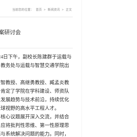
当前您的位置：
>
>
首页
新闻资讯
正文
案研讨会
24日下午，副校长陈建群于运载与
，教务处与
运载与智慧交通学院出
宗智教授、高继勇教授、臧孟炎教
分肯定了学院在学科建设、师资队
业发展趋势与技术前沿，持续优化
全球视野的高水平工程人才。
等核心议题展开深入交流，并结合
，应将批判性思维、第一性原理思
题与系统解决问题的能力。同时，